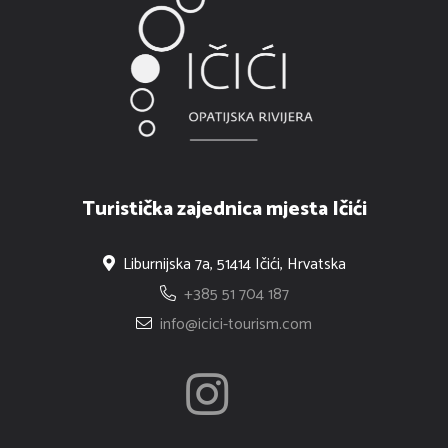
Turistička zajednica mjesta Ičići
Liburnijska 7a, 51414 Ičići, Hrvatska
+385 51 704 187
info@icici-tourism.com