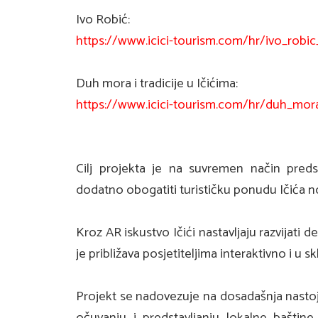
Ivo Robić:
https://www.icici-tourism.com/hr/ivo_ro
Duh mora i tradicije u Ičićima:
https://www.icici-tourism.com/hr/duh_mora
Cilj projekta je na suvremen način predst
dodatno obogatiti turističku ponudu Ičića n
Kroz AR iskustvo Ičići nastavljaju razvijati de
je približava posjetiteljima interaktivno i u
Projekt se nadovezuje na dosadašnja nastoja
očuvanju i predstavljanju lokalne baštine,