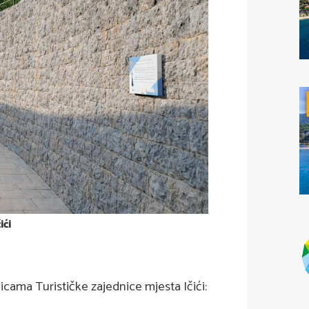
čići
cama Turističke zajednice mjesta Ičići: