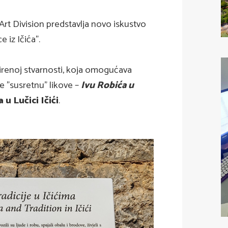
 Art Division predstavlja novo iskustvo
 iz Ičića”.
irenoj stvarnosti, koja omogućava
e "susretnu” likove –
Ivu Robića u
u Lučici Ičići
.