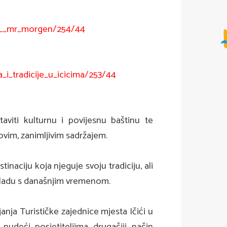
bic__mr_morgen/254/44
_i_tradicije_u_icicima/253/44
aviti kulturnu i povijesnu baštinu te
ovim, zanimljivim sadržajem.
stinaciju koja njeguje svoju tradiciju, ali
 skladu s današnjim vremenom.
nja Turističke zajednice mjesta Ičići u
 nudeći posjetiteljima drugačiji način