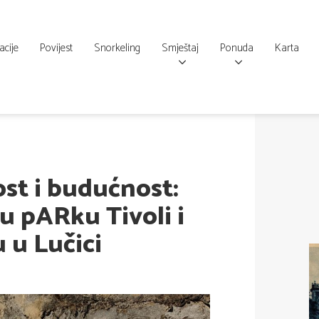
acije
Povijest
Snorkeling
Smještaj
Ponuda
Karta
lost i budućnost:
 u pARku Tivoli i
 u Lučici