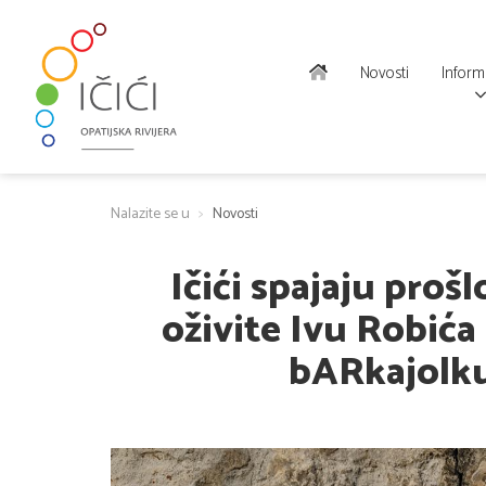
Novosti
Inform
Nalazite se u
Novosti
Ičići spajaju proš
oživite Ivu Robića
bARkajolku