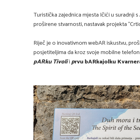
Turistička zajednica mjesta Ičići u suradnji s
proširene stvarnosti, nastavak projekta "Crtice
Riječ je o inovativnom webAR iskustvu, proš
posjetiteljima da kroz svoje mobilne telefon
pARku Tivoli
i
p
rvu bARkajolku Kvarnera 