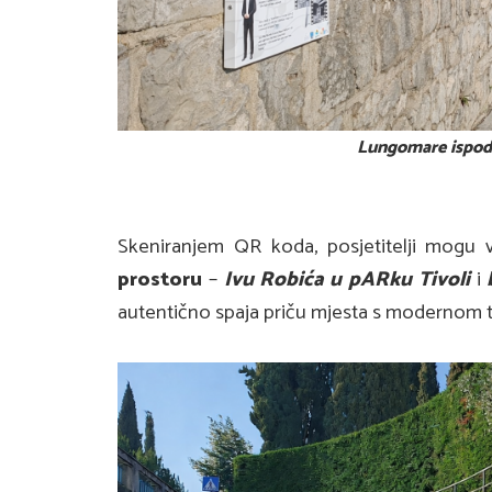
Lungomare ispod 
Skeniranjem QR koda, posjetitelji mogu v
prostoru
–
I
vu Robića u pARku Tivoli
i
autentično spaja priču mjesta s modernom 