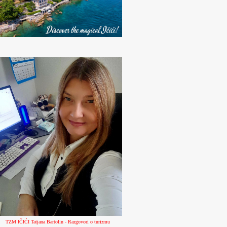
TZM IČIĆI Tatjana Bartolin - Razgovori o turizmu