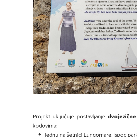
Projekt uključuje postavljanje
dvojezičn
kodovima:
jednu na šetnici Lungomare, ispod par