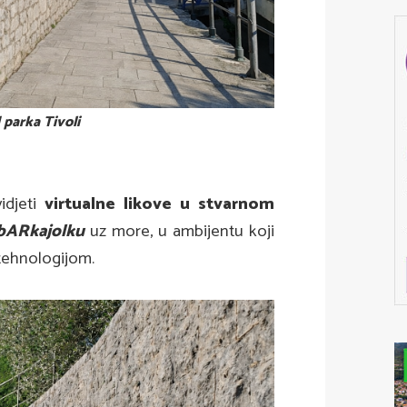
parka Tivoli
idjeti
virtualne likove u stvarnom
bARkajolku
uz more, u ambijentu koji
tehnologijom.